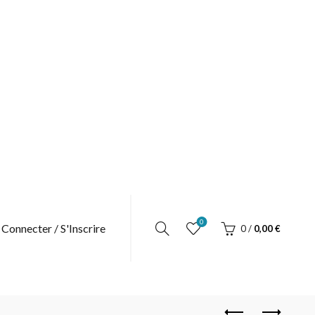
0
 Connecter / S'Inscrire
0
/
0,00
€