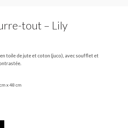
rre-tout – Lily
en toile de jute et coton (juco), avec soufflet et
ontrastée.
 cm x 48 cm
y quantity