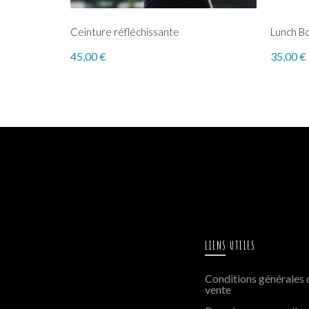
Ceinture réfléchissante
Lunch B
45,00
€
35,00
€
Select options
Add 
LIENS UTILES
Conditions générales 
vente