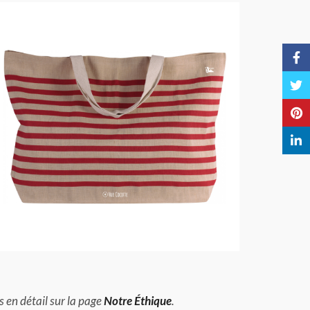
Face
Twitt
Pinte
Linke
s en détail sur la page
Notre Éthique
.