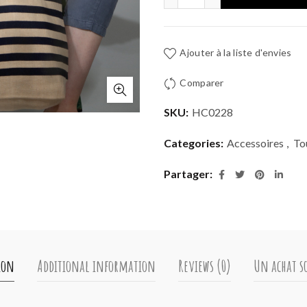
Ajouter à la liste d'envies
Comparer
SKU:
HC0228
Categories:
Accessoires
,
To
Partager
ion
Additional information
Reviews (0)
Un achat so