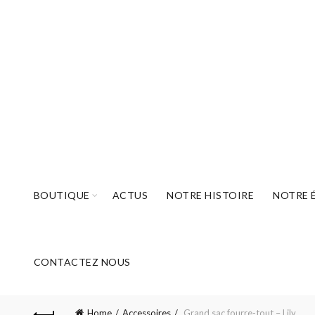
BOUTIQUE
ACTUS
NOTRE HISTOIRE
NOTRE 
CONTACTEZ NOUS
Home
Accessoires
Grand sac fourre-tout – Lily