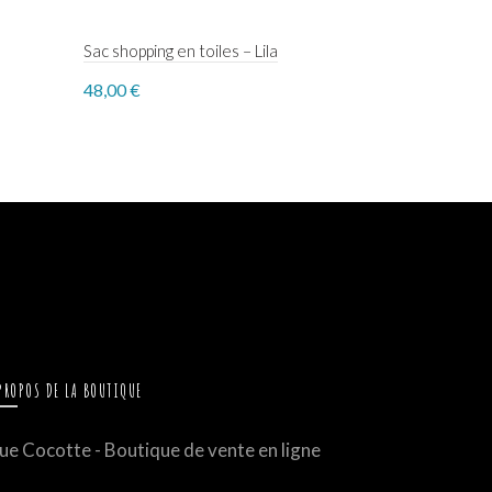
Sac shopping en toiles – Lila
Gilet réfléc
48,00
€
35,00
€
Select options
Select o
PROPOS DE LA BOUTIQUE
ue Cocotte - Boutique de vente en ligne