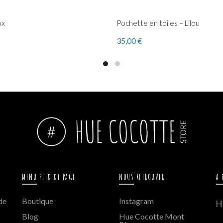
ox
Pochette en toiles – Lilou
35,00
€
to cart
Select options
MENU PIED DE PAGE
NOUS RETROUVER
A 
de
Boutique
Instagram
H
Blog
Hue Cocotte Mont