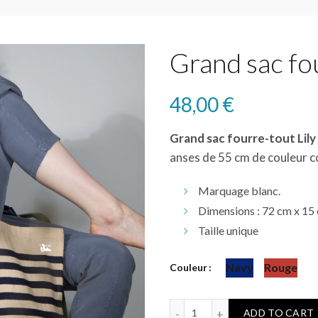
Grand sac fou
48,00
€
Grand sac fourre-tout Lily
anses de 55 cm de couleur c
Marquage blanc.
Dimensions : 72 cm x 15
Taille unique
Navy
Rouge
Couleur
Grand sac fourre-tout - Lil
ADD TO CART