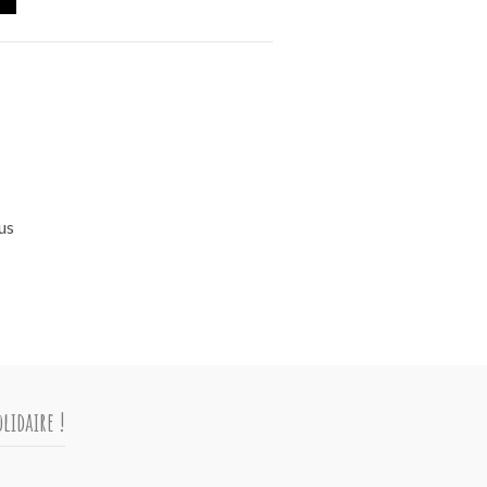
us
lidaire !