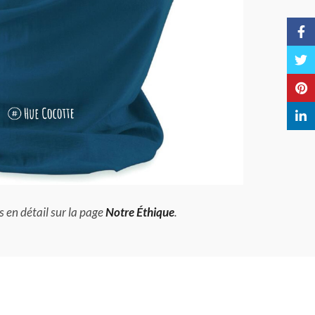
Face
Twitt
Pinte
Linke
s en détail sur la page
Notre Éthique
.