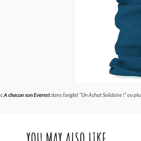
ec
A chacun son Everest
dans l’onglet “Un Achat Solidaire !” ou plu
YOU MAY ALSO LIKE…