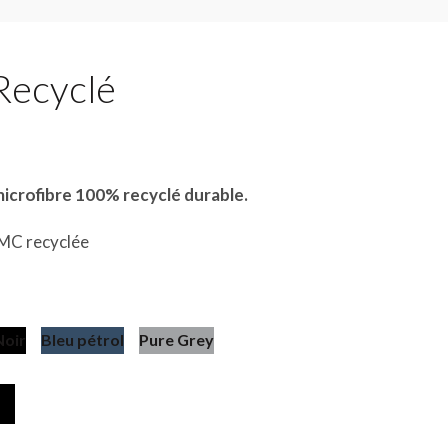
Recyclé
icrofibre 100% recyclé durable.
PMC recyclée
Noir
Bleu pétrol
Pure Grey
ity