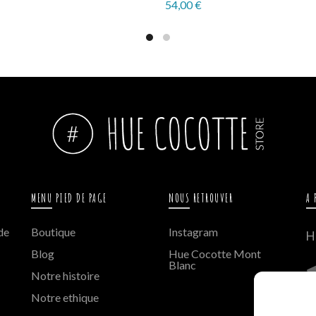
54,00
€
ct options
Select options
MENU PIED DE PAGE
NOUS RETROUVER
A 
de
Boutique
Instagram
H
Blog
Hue Cocotte Mont
Blanc
Notre histoire
8
Notre ethique