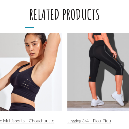
RELATED PRODUCTS
e Multisports – Chouchoutte
Legging 3/4 – Piou-Piou