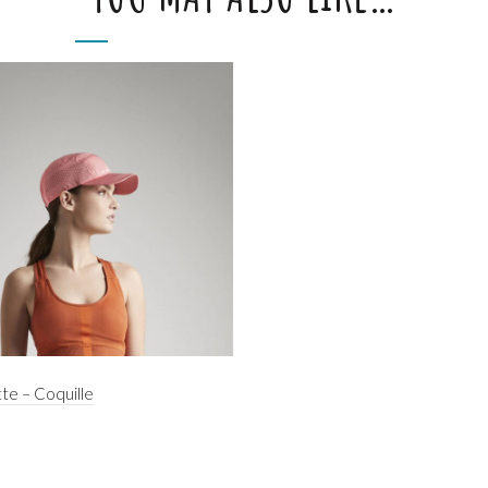
te – Coquille
ct options