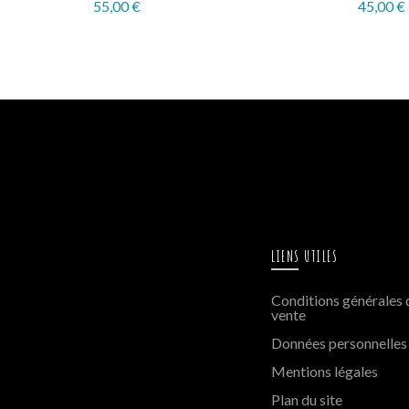
55,00
€
45,00
€
Select options
Sele
LIENS UTILES
Conditions générales 
vente
Données personnelles
Mentions légales
Plan du site