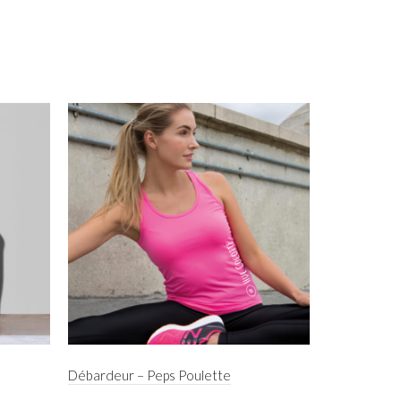
Débardeur – Peps Poulette
Jogging slim 