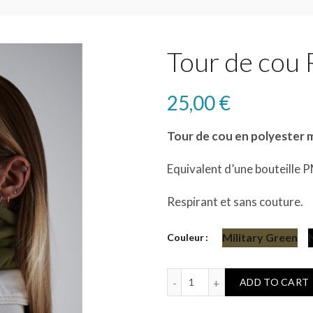
Tour de cou 
25,00
€
Tour de cou en polyester m
Equivalent d’une bouteille 
Respirant et sans couture.
Military Green
Couleur
Tour de cou Recyclé quant
ADD TO CART