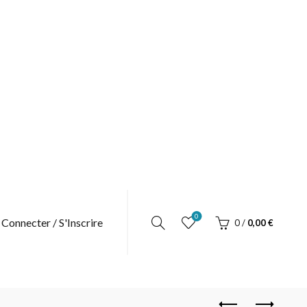
0
 Connecter / S'Inscrire
0
/
0,00
€