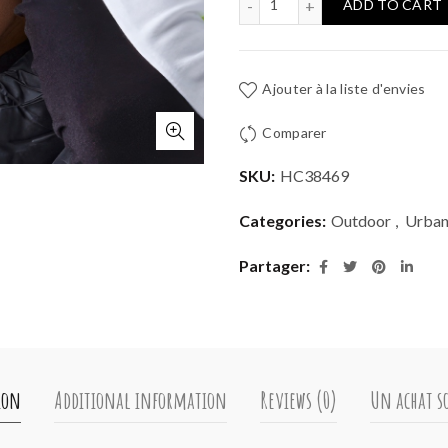
ADD TO CART
Ajouter à la liste d'envies
Comparer
SKU:
HC38469
Categories:
Outdoor
,
Urba
Partager
ion
Additional information
Reviews (0)
Un achat so