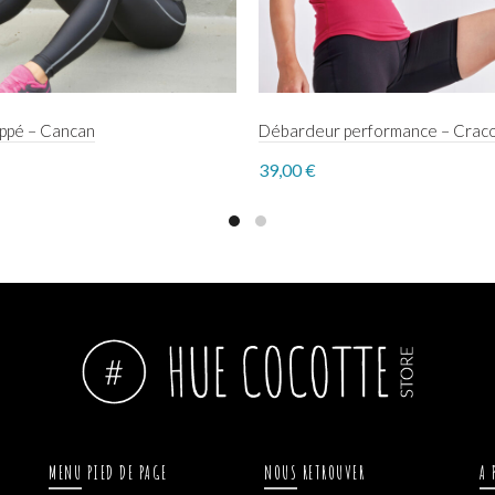
ippé – Cancan
Débardeur performance – Crac
39,00
€
ct options
Select options
MENU PIED DE PAGE
NOUS RETROUVER
A 