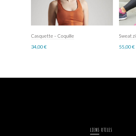
Casquette – Coquille
Sweat z
34,00
€
55,00
€
Select options
Sele
LIENS UTILES