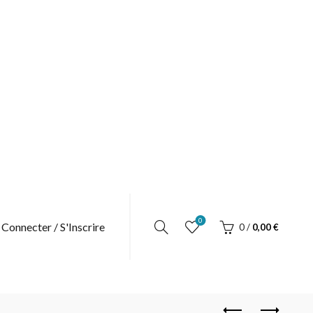
0
 Connecter / S'Inscrire
0
/
0,00
€