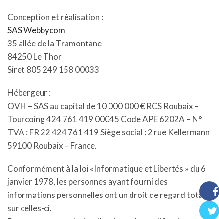
Conception et réalisation :
SAS Webbycom
35 allée de la Tramontane
84250 Le Thor
Siret 805 249 158 00033
Hébergeur :
OVH – SAS au capital de 10 000 000 € RCS Roubaix –
Tourcoing 424 761 419 00045 Code APE 6202A – N°
TVA : FR 22 424 761 419 Siège social : 2 rue Kellermann
59100 Roubaix – France.
Conformément à la loi «Informatique et Libertés » du 6
janvier 1978, les personnes ayant fourni des
informations personnelles ont un droit de regard total
Face
sur celles-ci.