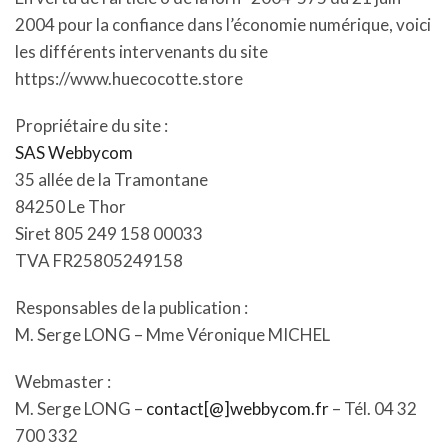
2004 pour la confiance dans l’économie numérique, voici
les différents intervenants du site
https://www.huecocotte.store
Propriétaire du site :
SAS Webbycom
35 allée de la Tramontane
84250 Le Thor
Siret ​805 249 158 00033
TVA FR25805249158
Responsables de la publication :
M. Serge LONG – Mme Véronique MICHEL
Webmaster :
M. Serge LONG –
contact[@]webbycom.fr
– Tél. 04 32
700 332