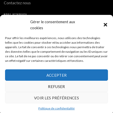
Contactez nous
NOUS RETROUVER
Gérer le consentement aux
Instagram
cookies
Hue Cocotte Mont Blanc
Pour offrir les meilleures expériences, nous utilisons des technologies
telles que les cookies pour stocker et/ou accéder aux informations des
A PROPOS DE LA BOUTIQUE
appareils. Le fait de consentir à ces technologies nous permettra de traiter
des données telles que le comportement de navigation ou les ID uniques sur
ce site. Le fait de ne pas consentir ou de retirer son consentement peut avoir
Hue Cocotte - Boutique de vente en ligne
un effet négatif sur certaines caractéristiques et fonctions.
Siège - 35 allée de la Tramontane ZA La Cigalière 84250
ACCEPTER
Le Thor
REFUSER
04 32 700 332
VOIR LES PRÉFÉRENCES
Politique de confidentialité