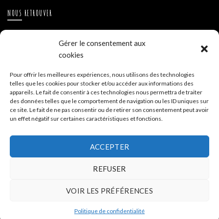
NOUS RETROUVER
Instagram
Gérer le consentement aux
Hue Cocotte Mont Blanc
cookies
A PROPOS DE LA BOUTIQUE
Pour offrir les meilleures expériences, nous utilisons des technologies
telles que les cookies pour stocker et/ou accéder aux informations des
appareils. Le fait de consentir à ces technologies nous permettra de traiter
Hue Cocotte - Boutique de vente en ligne
des données telles que le comportement de navigation ou les ID uniques sur
ce site. Le fait de ne pas consentir ou de retirer son consentement peut avoir
un effet négatif sur certaines caractéristiques et fonctions.
Siège - 35 allée de la Tramontane ZA La Cigalière 84250
Le Thor
ACCEPTER
04 32 700 332
REFUSER
VOIR LES PRÉFÉRENCES
© 2026
Hue Cocotte
. Tous droits réservés
Politique de confidentialité