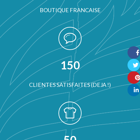
BOUTIQUE FRANCAISE
150
Face
Twitt
CLIENTES SATISFAITES (DEJA !)
Pinte
Linke
50