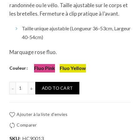
randonnée ou le vélo. Taille ajustable sur le corps et
les bretelles. Fermeture à clip pratique à l’avant.
Taille unique ajustable (Longueur 36-53cm, Largeur
40-54cm)
Marquage rose fluo.
Fluo Pink
Fluo Yellow
Couleur
Ceinture réfléchissante quantity
ADD TO CART
Ajouter à la liste d'envies
Comparer
SKU:
HC90013