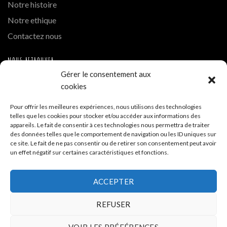
Notre histoire
Notre ethique
Contactez nous
NOUS RETROUVER
Gérer le consentement aux
Instagram
cookies
Hue Cocotte Mont Blanc
Pour offrir les meilleures expériences, nous utilisons des technologies
telles que les cookies pour stocker et/ou accéder aux informations des
A PROPOS DE LA BOUTIQUE
appareils. Le fait de consentir à ces technologies nous permettra de traiter
des données telles que le comportement de navigation ou les ID uniques sur
ce site. Le fait de ne pas consentir ou de retirer son consentement peut avoir
Hue Cocotte - Boutique de vente en ligne
un effet négatif sur certaines caractéristiques et fonctions.
Siège - 35 allée de la Tramontane ZA La Cigalière 84250
ACCEPTER
Le Thor
REFUSER
04 32 700 332
VOIR LES PRÉFÉRENCES