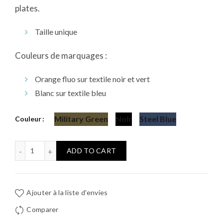
plates.
Taille unique
Couleurs de marquages :
Orange fluo sur textile noir et vert
Blanc sur textile bleu
Military Green
Noir
Steel Blue
Couleur
Bonnet mérinos - Frisette quantity
ADD TO CART
Ajouter à la liste d'envies
Comparer