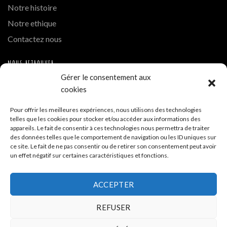
Notre histoire
Notre ethique
Contactez nous
NOUS RETROUVER
Gérer le consentement aux
Instagram
cookies
Hue Cocotte Mont Blanc
Pour offrir les meilleures expériences, nous utilisons des technologies
telles que les cookies pour stocker et/ou accéder aux informations des
A PROPOS DE LA BOUTIQUE
appareils. Le fait de consentir à ces technologies nous permettra de traiter
des données telles que le comportement de navigation ou les ID uniques sur
ce site. Le fait de ne pas consentir ou de retirer son consentement peut avoir
Hue Cocotte - Boutique de vente en ligne
un effet négatif sur certaines caractéristiques et fonctions.
Siège - 35 allée de la Tramontane ZA La Cigalière 84250
ACCEPTER
Le Thor
REFUSER
04 32 700 332