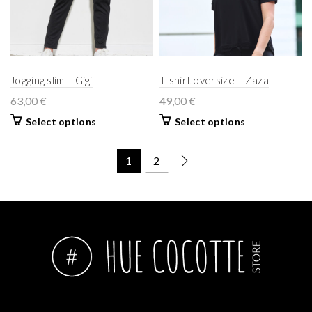
Jogging slim – Gigi
T-shirt oversize – Zaza
63,00
€
49,00
€
Select options
Select options
1
2