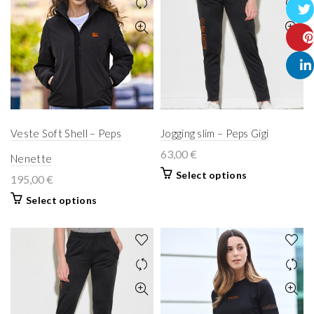
Face
Twitt
Pinte
Linke
Veste Soft Shell – Peps
Jogging slim – Peps Gigi
63,00
€
Nenette
Select options
195,00
€
Select options