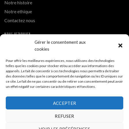
Notre histoire
Notre ethique
Contactez nous
NOUS RETROUVER
Gérer le consentement aux
Instagram
cookies
Hue Cocotte Mont Blanc
Pour offrir les meilleures expériences, nous utilisons des technologies
telles que les cookies pour stocker et/ou accéder aux informations des
A PROPOS DE LA BOUTIQUE
appareils. Le fait de consentir à ces technologies nous permettra de traiter
des données telles que le comportement de navigation ou les ID uniques sur
ce site. Le fait de ne pas consentir ou de retirer son consentement peut avoir
Hue Cocotte - Boutique de vente en ligne
un effet négatif sur certaines caractéristiques et fonctions.
Siège - 35 allée de la Tramontane ZA La Cigalière 84250
ACCEPTER
Le Thor
REFUSER
04 32 700 332
VOIR LES PRÉFÉRENCES