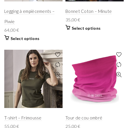
Legging à empiècements –
Bonnet Coton – Minute
35,00
€
Piwie
Select options
64,00
€
Select options
T-shirt – Frimousse
Tour de cou ombré
55,00
€
25,00
€