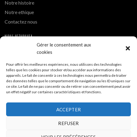
Notre histoire
Notre ethique
Contactez nous
NOUS RETROUVER
Gérer le consentement aux
Instagram
cookies
Hue Cocotte Mont Blanc
Pour offrir les meilleures expériences, nous utilisons des technologies
telles que les cookies pour stocker et/ou accéder aux informations des
A PROPOS DE LA BOUTIQUE
appareils. Le fait de consentir à ces technologies nous permettra de traiter
des données telles que le comportement de navigation ou les ID uniques sur
ce site. Le fait de ne pas consentir ou de retirer son consentement peut avoir
Hue Cocotte - Boutique de vente en ligne
un effet négatif sur certaines caractéristiques et fonctions.
Siège - 35 allée de la Tramontane ZA La Cigalière 84250
ACCEPTER
Le Thor
REFUSER
04 32 700 332
VOIR LES PRÉFÉRENCES