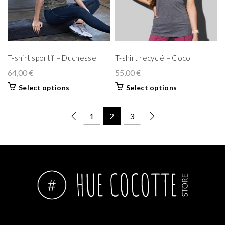
T-shirt sportif – Duchesse
T-shirt recyclé – Coco
64,00
€
55,00
€
Select options
Select options
1
2
3