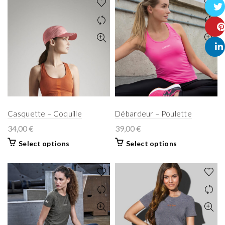
Face
Twitt
Pinte
Linke
Casquette – Coquille
Débardeur – Poulette
34,00
€
39,00
€
Select options
Select options