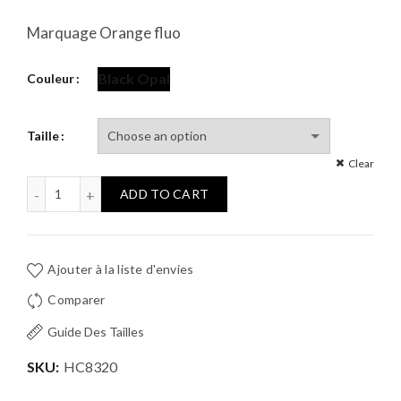
Marquage Orange fluo
Black Opal
Couleur
Taille
Clear
Legging 3/4 - Piou-Piou quantity
ADD TO CART
Ajouter à la liste d'envies
Comparer
Guide Des Tailles
SKU:
HC8320