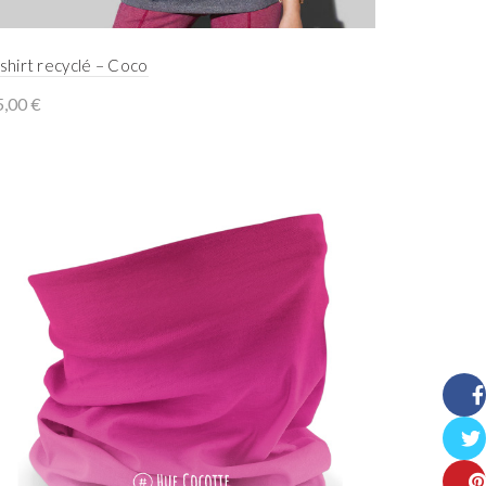
shirt recyclé – Coco
5,00
€
Select options
Face
Twitt