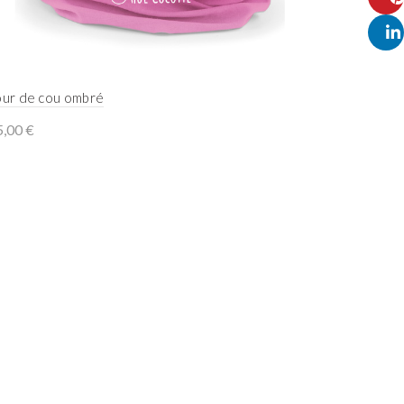
Pinte
Linke
our de cou ombré
5,00
€
Add to cart