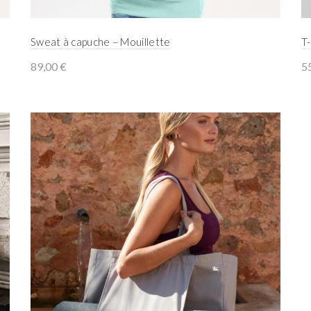
Sweat à capuche – Mouillette
T-
89,00
€
5
Select options