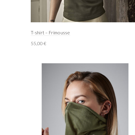
T-shirt – Frimousse
55,00
€
Select options