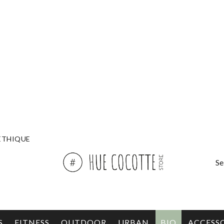
ÉTHIQUE
Se
S
FITNESS
OUTDOOR
URBAN
BIO
ACCESS