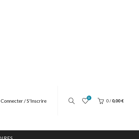
0
 Connecter / S'Inscrire
0
/
0,00
€
OIRES