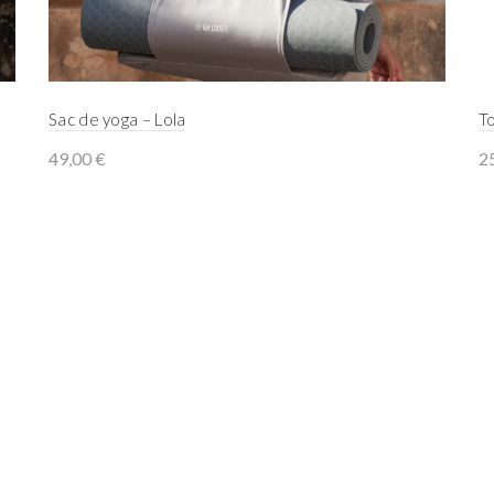
Sac de yoga – Lola
T
49,00
€
2
Select options