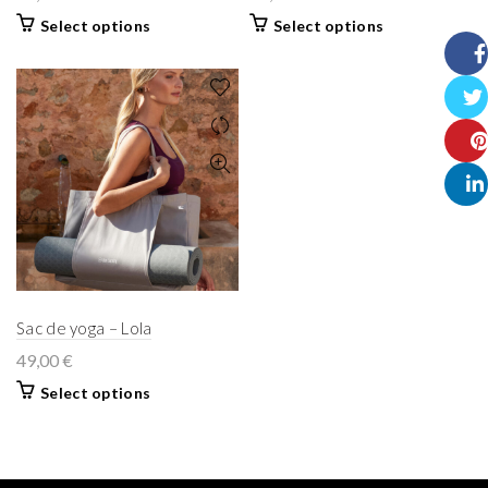
Select options
Select options
Face
Twitt
Pinte
Linke
Sac de yoga – Lola
49,00
€
Select options