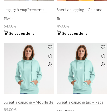
Legging à empiècements –
Short de jogging – Chic and
Piwie
Run
64,00
€
49,00
€
Select options
Select options
Sweat à capuche – Mouillette
Sweat à capuche Bio – Peps
89,00
€