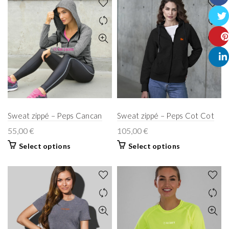
Face
Twitt
Pinte
Linke
Sweat zippé – Peps Cancan
Sweat zippé – Peps Cot Cot
55,00
€
105,00
€
Select options
Select options