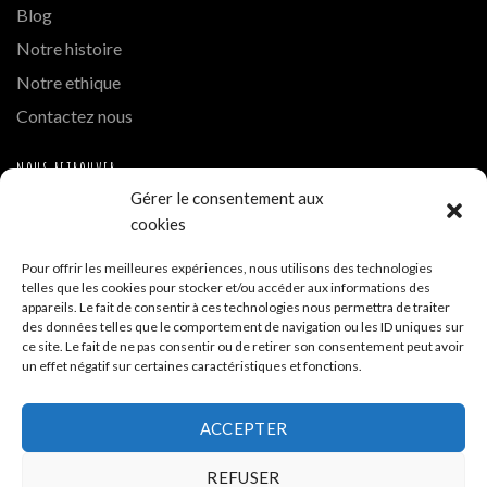
Blog
Notre histoire
Notre ethique
Contactez nous
NOUS RETROUVER
Gérer le consentement aux
Instagram
cookies
Hue Cocotte Mont Blanc
Pour offrir les meilleures expériences, nous utilisons des technologies
telles que les cookies pour stocker et/ou accéder aux informations des
A PROPOS DE LA BOUTIQUE
appareils. Le fait de consentir à ces technologies nous permettra de traiter
des données telles que le comportement de navigation ou les ID uniques sur
ce site. Le fait de ne pas consentir ou de retirer son consentement peut avoir
Hue Cocotte - Boutique de vente en ligne
un effet négatif sur certaines caractéristiques et fonctions.
Siège - 35 allée de la Tramontane ZA La Cigalière 84250
ACCEPTER
Le Thor
REFUSER