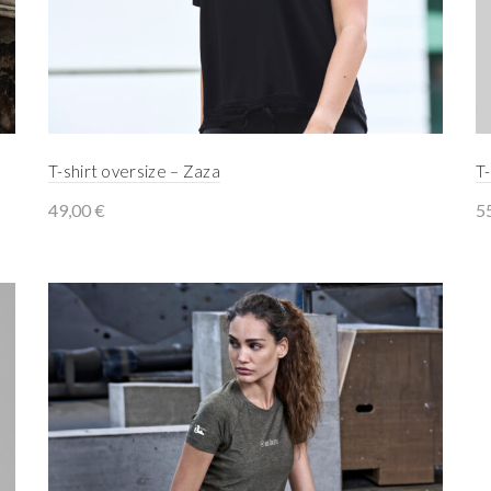
T-shirt oversize – Zaza
T-
49,00
€
5
Select options