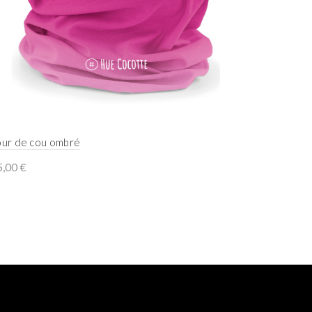
our de cou ombré
5,00
€
Add to cart