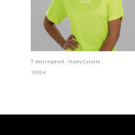
T-shirt respirant – Flashy Cocotte
39,00
€
Select options