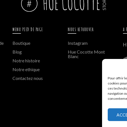
MENU PIED DE PAGE
NOUS RETROUVER
A 
de
Boutique
Instagram
H
Blog
Hue Cocotte Mont
Blanc
Notre histoire
8
Notre ethique
Contactez nous
Pour offrir 
cookies pour
ces technolo
navigation ou
consentement
ACC