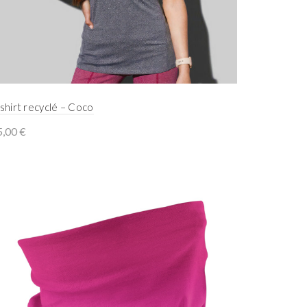
shirt recyclé – Coco
5,00
€
Select options