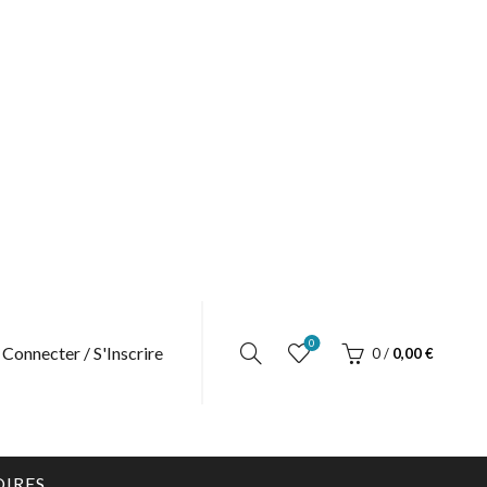
0
 Connecter / S'Inscrire
0
/
0,00
€
OIRES