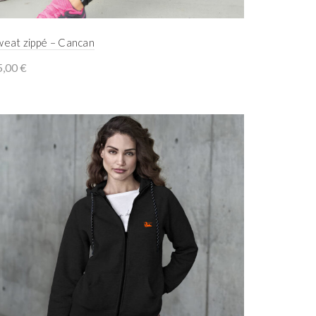
weat zippé – Cancan
5,00
€
Select options