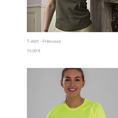
T-shirt – Frimousse
55,00
€
Select options