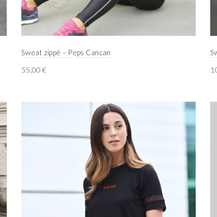
Sweat zippé – Peps Cancan
S
55,00
€
1
Select options