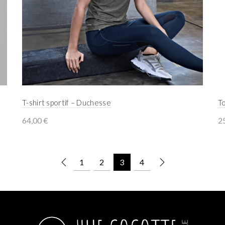
T-shirt sportif – Duchesse
T
64,00
€
2
Select options
1
2
3
4