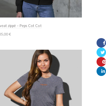
weat zippé – Peps Cot Cot
05,00
€
Select options
Face
Twitt
Pinte
Linke