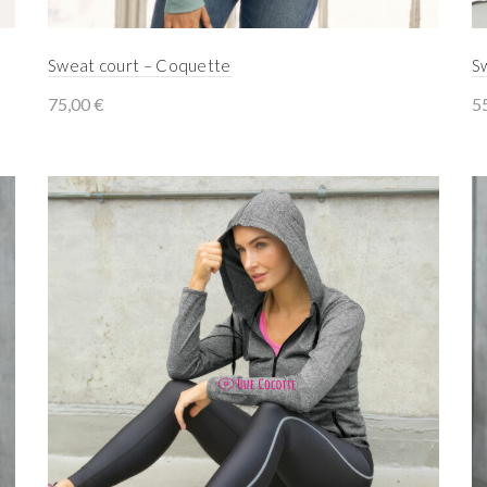
Sweat court – Coquette
S
75,00
€
5
Select options