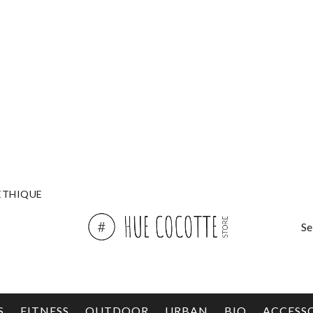
ÉTHIQUE
Se
S
FITNESS
OUTDOOR
URBAN
BIO
ACCESS